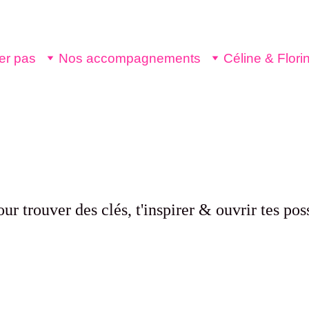
er pas
Nos accompagnements
Céline & Flori
Blog 
✧ 
our trouver des clés, t'inspirer & ouvrir tes pos