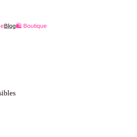
ne
Blog
🛍️ Boutique
sibles